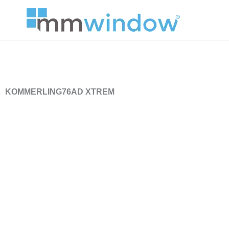
Skip
to
content
KOMMERLING76AD XTREM